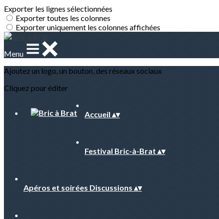
Exporter les lignes sélectionnées
Exporter toutes les colonnes
Exporter uniquement les colonnes affichées
Menu
Ajoutez un logo, un bouton, des réseaux sociaux
Cliquez pour éditer
Accueil
▴
▾
Festival Bric-à-Brat
▴
▾
Apéros et soirées Discussions
▴
▾