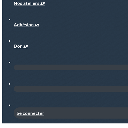
Nos ateliers
▴
▾
Adhésion
▴
▾
Don
▴
▾
Se connecter