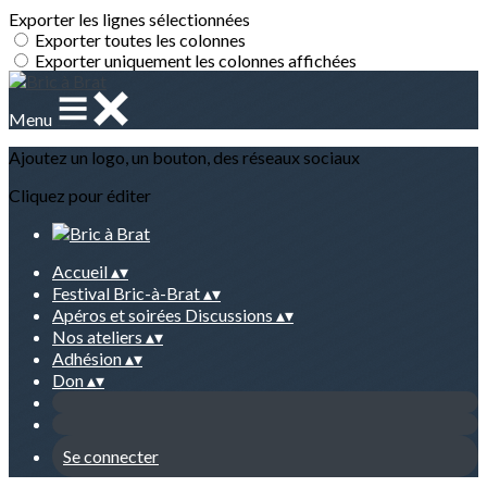
Exporter les lignes sélectionnées
Exporter toutes les colonnes
Exporter uniquement les colonnes affichées
Menu
Ajoutez un logo, un bouton, des réseaux sociaux
Cliquez pour éditer
Accueil
▴
▾
Festival Bric-à-Brat
▴
▾
Apéros et soirées Discussions
▴
▾
Nos ateliers
▴
▾
Adhésion
▴
▾
Don
▴
▾
Se connecter