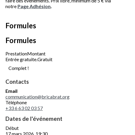
faire des évènements. Prix libre, minimum de 5 € via
notre
Page Adhésion
.
Formules
Formules
Prestation
Montant
Entrée gratuite.
Gratuit
Complet !
Contacts
Email
communication@bricabrat.org
Téléphone
+33 6 63 02 03 57
Dates de l'événement
Début
17 mars 2026, 19:30