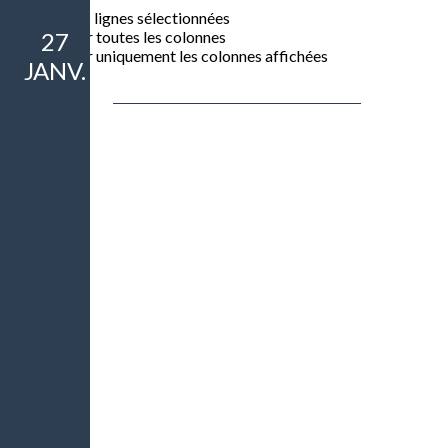
Exporter les lignes sélectionnées
Exporter toutes les colonnes
27
Exporter uniquement les colonnes affichées
Leaflet
JANV.
2024/01/27 - Soirée Munch -
+
−
Bric à Brat, 13006 MARSEILLE, France
Le 27 janv. 2024, 20:00