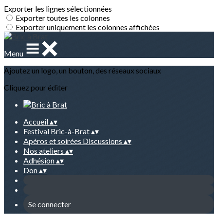
Exporter les lignes sélectionnées
Exporter toutes les colonnes
Exporter uniquement les colonnes affichées
Menu
Ajoutez un logo, un bouton, des réseaux sociaux
Cliquez pour éditer
Accueil
▴
▾
Festival Bric-à-Brat
▴
▾
Apéros et soirées Discussions
▴
▾
Nos ateliers
▴
▾
Adhésion
▴
▾
Don
▴
▾
Se connecter